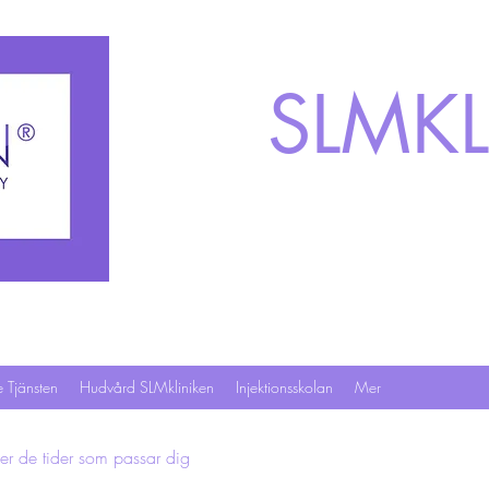
SLMKL
 Tjänsten
Hudvård SLMkliniken
Injektionsskolan
Mer
ler de tider som passar dig